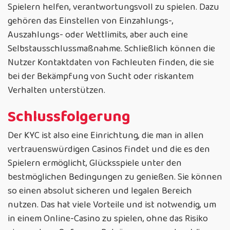
Spielern helfen, verantwortungsvoll zu spielen. Dazu
gehören das Einstellen von Einzahlungs-,
Auszahlungs- oder Wettlimits, aber auch eine
Selbstausschlussmaßnahme. Schließlich können die
Nutzer Kontaktdaten von Fachleuten finden, die sie
bei der Bekämpfung von Sucht oder riskantem
Verhalten unterstützen.
Schlussfolgerung
Der KYC ist also eine Einrichtung, die man in allen
vertrauenswürdigen Casinos findet und die es den
Spielern ermöglicht, Glücksspiele unter den
bestmöglichen Bedingungen zu genießen. Sie können
so einen absolut sicheren und legalen Bereich
nutzen. Das hat viele Vorteile und ist notwendig, um
in einem Online-Casino zu spielen, ohne das Risiko