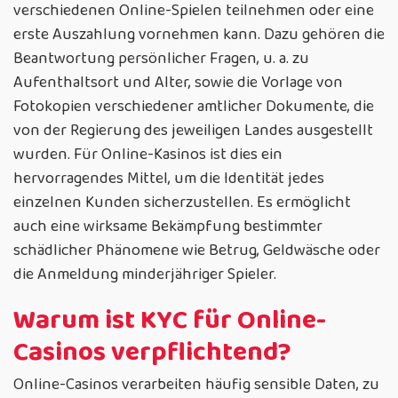
verschiedenen Online-Spielen teilnehmen oder eine
erste Auszahlung vornehmen kann. Dazu gehören die
Beantwortung persönlicher Fragen, u. a. zu
Aufenthaltsort und Alter, sowie die Vorlage von
Fotokopien verschiedener amtlicher Dokumente, die
von der Regierung des jeweiligen Landes ausgestellt
wurden. Für Online-Kasinos ist dies ein
hervorragendes Mittel, um die Identität jedes
einzelnen Kunden sicherzustellen. Es ermöglicht
auch eine wirksame Bekämpfung bestimmter
schädlicher Phänomene wie Betrug, Geldwäsche oder
die Anmeldung minderjähriger Spieler.
Warum ist KYC für Online-
Casinos verpflichtend?
Online-Casinos verarbeiten häufig sensible Daten, zu