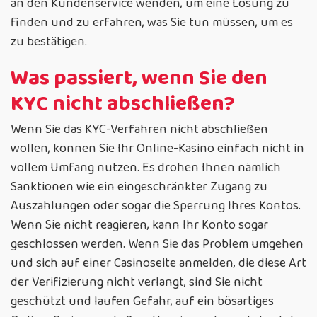
an den Kundenservice wenden, um eine Lösung zu
finden und zu erfahren, was Sie tun müssen, um es
zu bestätigen.
Was passiert, wenn Sie den
KYC nicht abschließen?
Wenn Sie das KYC-Verfahren nicht abschließen
wollen, können Sie Ihr Online-Kasino einfach nicht in
vollem Umfang nutzen. Es drohen Ihnen nämlich
Sanktionen wie ein eingeschränkter Zugang zu
Auszahlungen oder sogar die Sperrung Ihres Kontos.
Wenn Sie nicht reagieren, kann Ihr Konto sogar
geschlossen werden. Wenn Sie das Problem umgehen
und sich auf einer Casinoseite anmelden, die diese Art
der Verifizierung nicht verlangt, sind Sie nicht
geschützt und laufen Gefahr, auf ein bösartiges