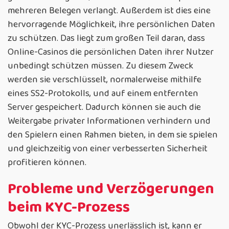
mehreren Belegen verlangt. Außerdem ist dies eine
hervorragende Möglichkeit, ihre persönlichen Daten
zu schützen. Das liegt zum großen Teil daran, dass
Online-Casinos die persönlichen Daten ihrer Nutzer
unbedingt schützen müssen. Zu diesem Zweck
werden sie verschlüsselt, normalerweise mithilfe
eines SS2-Protokolls, und auf einem entfernten
Server gespeichert. Dadurch können sie auch die
Weitergabe privater Informationen verhindern und
den Spielern einen Rahmen bieten, in dem sie spielen
und gleichzeitig von einer verbesserten Sicherheit
profitieren können.
Probleme und Verzögerungen
beim KYC-Prozess
Obwohl der KYC-Prozess unerlässlich ist, kann er