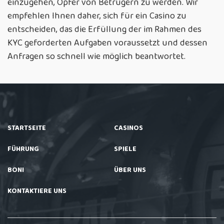
einzugehen, Opfer von Betrügern zu werden. Wir
empfehlen Ihnen daher, sich für ein Casino zu
entscheiden, das die Erfüllung der im Rahmen des
KYC geforderten Aufgaben voraussetzt und dessen
Anfragen so schnell wie möglich beantwortet.
STARTSEITE
CASINOS
FÜHRUNG
SPIELE
BONI
ÜBER UNS
KONTAKTIERE UNS